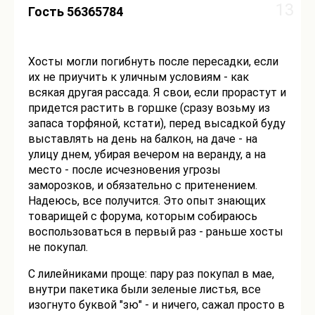
13
Гость 56365784
Хосты могли погибнуть после пересадки, если
их не приучить к уличным условиям - как
всякая другая рассада. Я свои, если прорастут и
придется растить в горшке (сразу возьму из
запаса торфяной, кстати), перед высадкой буду
выставлять на день на балкон, на даче - на
улицу днем, убирая вечером на веранду, а на
место - после исчезновения угрозы
заморозков, и обязательно с притенением.
Надеюсь, все получится. Это опыт знающих
товарищей с форума, которым собираюсь
воспользоваться в первый раз - раньше хосты
не покупал.
С лилейниками проще: пару раз покупал в мае,
внутри пакетика были зеленые листья, все
изогнуто буквой "зю" - и ничего, сажал просто в