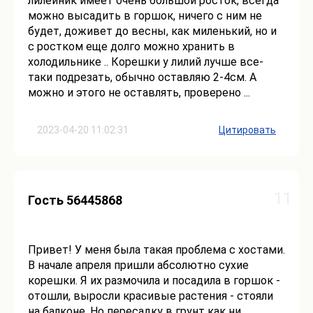
лилейник имеет очень большой росток, всегда
можно высадить в горшок, ничего с ним не
будет, доживет до весны, как миленький, но и
с ростком еще долго можно хранить в
холодильнике .. Корешки у лилий лучше все-
таки подрезать, обычно оставляю 2-4см. А
можно и этого не оставлять, проверено ...
2023-04-20 11:02:31
Цитировать
11
Гость 56445868
Привет! У меня была такая проблема с хостами.
В начале апреля пришли абсолютно сухие
корешки. Я их размочила и посадила в горшок -
отошли, выросли красивые растения - стояли
на балконе. Но пересадку в грунт как ни