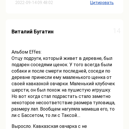
2022-09-14 09:48:02
Цитировать
14
Виталий Бугатин
Альбом Effes:
Отцу подруги, который живет в деревне, был
подарен соседями щенок. У того всегда были
собаки и после смерти последней, соседи по
деревне принесли ему мааленького щенка от
своей кавказкой овчарки. Маленький клубочек
шерсти, он был поxож на пушистую игрушку.
Но вот когда стал подрастать стало заметно
некоторое несоответствие размера туловища,
размеру лап. Вообщем нагуляла мамаша его, то
ли с Бассетом, то ли с Таксой....
Выросло. Кавказская овчарка с не