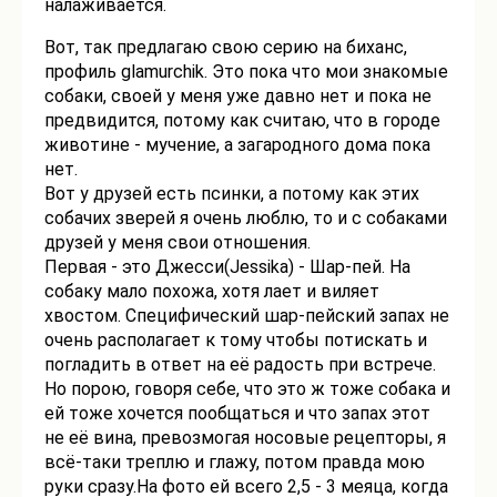
налаживается.
Вот, так предлагаю свою серию на биханс,
профиль glamurchik. Это пока что мои знакомые
собаки, своей у меня уже давно нет и пока не
предвидится, потому как считаю, что в городе
животине - мучение, а загародного дома пока
нет.
Вот у друзей есть псинки, а потому как этих
собачих зверей я очень люблю, то и с собаками
друзей у меня свои отношения.
Первая - это Джесси(Jessika) - Шар-пей. На
собаку мало поxожа, хотя лает и виляет
хвостом. Специфический шар-пейский запах не
очень располагает к тому чтобы потискать и
погладить в ответ на её радость при встрече.
Но порою, говоря себе, что это ж тоже собака и
ей тоже хочется пообщаться и что запах этот
не её вина, превозмогая носовые рецепторы, я
всё-таки треплю и глажу, потом правда мою
руки сразу.На фото ей всего 2,5 - 3 меяца, когда