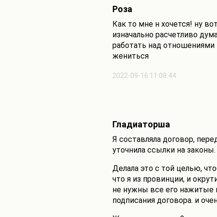
Роза
Как то мне н хочется! ну в
изначально расчетливо дума
работать над отношениями и
жениться
2022-09-16 11:08:44
Гладиаторша
Я составляла договор, пере
уточнила ссылки на законы.
Делала это с той целью, чт
что я из провинции, и окру
не нужны все его нажитые ц
подписания договора. и очен