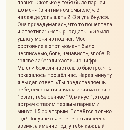
парня: «Сколько у тебя было парней
до меня (в интимном смысле)». В
надежде услышать 2 -3 я улыбнулся.
Она призадумалась, что то пошептала
и ответила: «Четырнадцать…» Земля
ушла у меня из под ног. Моё
состояние в этот момент было
неописуемо, боль, ненависть, злоба. В
голове забегали хаотично цифры.
Мысли бежали настолько быстро, что
показалось, прошёл час. Через минуту
я выдал ответ: «Ты представляешь
себе, сексом ты начала заниматься с
15 лет, тебе сейчас 19, минус 1,5 года
встреч с твоим первым парнем и
минус 1,5 со вторым. Остаётся только
год! Получается во всё оставшееся
время, а именно год, у тебя каждый