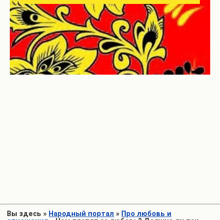
Вы здесь
»
Народный портал
»
Про любовь и