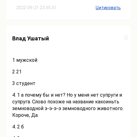
2022-09-21 23:35:31
Цитировать
6
Влад Ушатый
1 мужской
2 21
3 студент
4. 1 а почему бы и нет? Но у меня нет супруги и
супруга. Слово похоже на название какоиньть
земноводной э-э-э-э земноводного животного.
Короче, Да.
4. 2 б