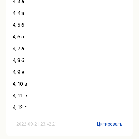
4. 3 а
4. 4 а
4, 5 б
4, 6 а
4, 7 а
4, 8 б
4, 9 в
4, 10 в
4, 11 в
4, 12 г
2022-09-21 23:42:21
Цитировать