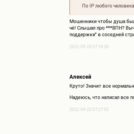
По IP любого человека
Мошенники чтобы душа была
чё! Слышал про ***ВПН? Выч
поддержки" в соседней стран
2022-09-23 07:18:28
Алексей
Круто! Значит все нормальн
Надеюсь, что написал все п
2022-09-23 07:27:55