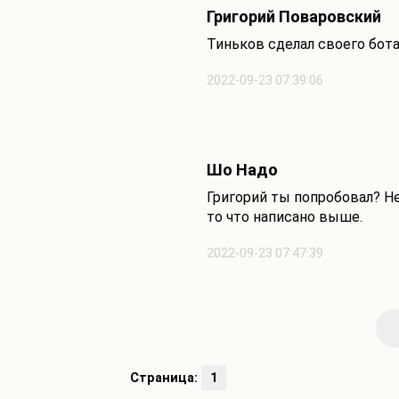
Григорий Поваровский
Тиньков сделал своего бот
2022-09-23 07:39:06
Шо Надо
Григорий ты попробовал? Не
то что написано выше.
2022-09-23 07:47:39
Страница:
1