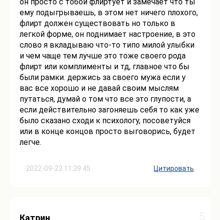
он просто с тобой флиртует и замечает что ты
ему подыгрываешь, в этом нет ничего плохого,
флирт должен существовать но только в
легкой форме, он поднимает настроение, в это
слово я вкладываю что-то типо милой улыбки
и чем чаще тем лучше это тоже своего рода
флирт или комплименты и тд, главное что бы
были рамки. держись за своего мужа если у
вас все хорошо и не давай своим мыслям
путаться, думай о том что все это глупости, а
если действительно загоняешь себя то как уже
было сказано сходи к психологу, посоветуйся
или в конце концов просто выговорись, будет
легче.
2022-09-23 11:39:45
Цитировать
5
Катрин