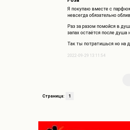
Я покупаю вместе с парфюм
невсегда обязательно облив
Раз за разом помойся в ду
запах остаётся после душа 
Так ты потратишься но на д
2022-09-29 13:11:54
Страница:
1