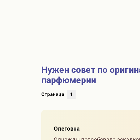
Нужен совет по ориги
парфюмерии
Страница:
1
Олеговна
Однажды попробовала эскадком