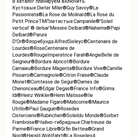
В каталог планируем включить:
Кустовые:Dieter Mller®Guy Savoy®La
Passionnata®La Rose de Molinard®La Rose du
Petit PrinceTMПлетистые:Campanile®'Soleil
vertical’ ® delsar'Messire Delbard®Nahema®Papi
Delbard®Parure
D'Or®Флорибунда:AlfredSisleyс®Centenaire de
Lourdes®RoseCentenaire de
Lourdes®RougeImperatrice Farah®AngieBelle de
Seigneur®Bordure Abricot®Bordure
Camaieu®Bordure Magenta®Bordure Vive®Camille
Pissarro®Carmagnole®Citron Fraise®Claude
Monet®Comtesse de Segur®Dames de
Chenonceau®Edgar Degas®France Info®Grima
ldi®Heinz Winkler®Henri Matisse®Ile
Rouge®Madame Figaro®Malicorne®Maurice
Utrillo®Paul Gauguin®Rosedes
Cisterciens®Rubinchen®Soleildu Monde®Sorbet
Framboise®Чайно-гибридные:Chartreuse de
Parme®France Libre®Grfin Bettina®Grand
Nord®Harald Wohlfahrt®La Rosedes4