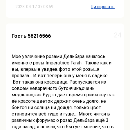
2023-04-17 07:03:59
Цитировать
24
Гость 56216566
Моё увлечение розами Дельбара началось
именно с розы Imperatrice Farah . Также как и
вы, впервые увидев фото этой розы…я
пропала… И вот теперь она у меня в садике…
Вот такая она красавица. Распускается из
совсем невзрачного бутончика,очень
медленно,как будто даёт время привыкнуть к
её красоте,цветок держит очень долго, не
боится ни солнца ни дождя, только цвет
становится всё гуще и гуще.... Много читая в
различных форумах о розах Дельбара ещё 3
года назад, я поняла, что бытует мнение, что в