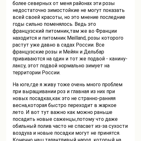
более северных от меня районах эти розы
недостаточно зимостойкие не могут показать
всей своей красоты, но это мнение последние
годы сильно поменялось. Ведь это
французский питомник,там же во Франции
находится и питомник Meilland, розы которого
растут уже давно в садах России. Все
французские розы и Мейян и Дельбар
прививаются на один и тот же подвой - канину-
лаксу, этот подвой нормально зимует на
территории России.
На юге,где я живу тоже очень много проблем
при выращивании роз и главная из них при
новых посадках,как это не странно-ранняя
весна,которая быстро переходит в жаркое
лето. И вот тут важно как можно раньше
посадить новые саженцы,потому что даже
обильный полив часто не спасает из-за сухости
воздуха и новые посадки могут не принятся.
Конечно наш талантливый народ, который на