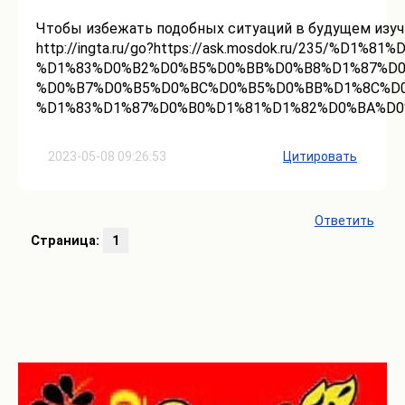
Чтобы избежать подобных ситуаций в будущем изуч
http://ingta.ru/go?https://ask.mosdok.ru/235/
%D1%83%D0%B2%D0%B5%D0%BB%D0%B8%D1%87%D0
%D0%B7%D0%B5%D0%BC%D0%B5%D0%BB%D1%8C%D
%D1%83%D1%87%D0%B0%D1%81%D1%82%D0%BA%D0
2023-05-08 09:26:53
Цитировать
Ответить
Страница:
1