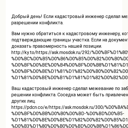
Добрый день! Если кадастровый инженер сделал меж
разрешении конфликта.
Вам нужно обратиться к кадастровому инженеру, ко
подтверждающие границы участка. Если на документ
доказать правомерность нашей позиции.
http://ky.to/https://ask.mosdok.ru/292/%D0%BF%D1%
%D0%BC%D0%B5%D0%B6%D0%B5%D0%B2%D0%B0%D0
%D0%BF%D0%BE%D0%B4%D0%BF%D0%B8%D1%81%D1
%D0%BF%D0%BE%D1%81%D1%82%D0%B0%D0%B2%D0
%D1%81%D0%BE%D0%B1%D1%81%D1%82%D0%B2%D
Ваш кадастровый инженер сделал межевание по заб
решении конфликта. Соседка может быть привлечена
других лиц.
https://pdcn.co/e/https://ask.mosdok.ru/300/
%D0%BF%D0%BB%D0%B0%D0%BD-%D0%BD%D0%B5-
%D1%81%D0%BE%D0%BE%D1%82%D0%B2%D0%B5%D1
%D0%B3%D1%80%D0%B0%D0%BD%D0%B8%D1%86%D0