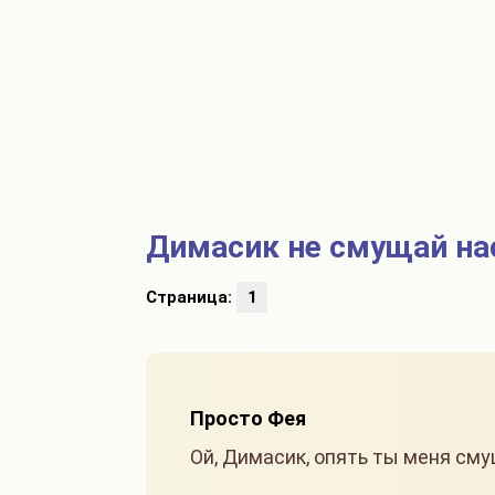
Димасик не смущай на
Страница:
1
Просто Фея
Ой, Димасик, опять ты меня см