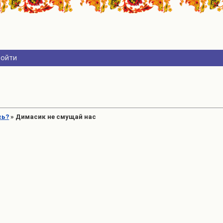
Войти
сь?
»
Димасик не смущай нас