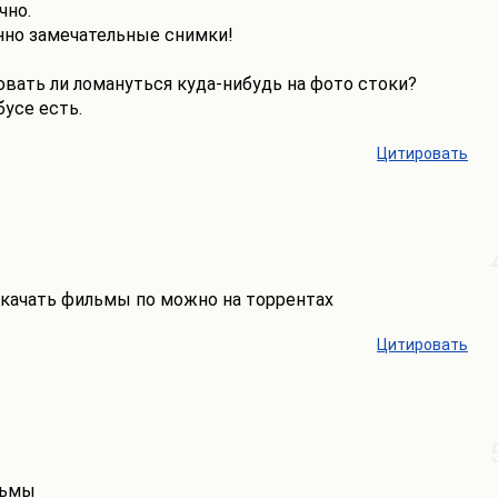
чно.
нно замечательные снимки!
бовать ли ломануться куда-нибудь на фото стоки?
бусе есть.
Цитировать
 скачать фильмы по можно на торрентах
Цитировать
льмы