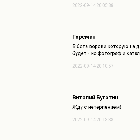
2022-09-14 20:05:38
Гореман
В бета версии которую на д
будет - но фотограф и ката
2022-09-14 20:10:57
Виталий Бугатин
Жду с нетерпением)
2022-09-14 20:13:38