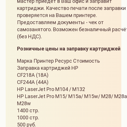
мастер приедет в Ваш офис и заправит
картриджи. Качество печати после заправки
проверяется на Вашем принтере.
Предоставляем документы - чек от
самозанятого. Возможен безналичный расчё
(без НДС).
Розничные цены на заправку картриджей
Марка Принтер Ресурс Стоимость
Заправка картриджей HP
CF218A (18A)
CF244A (44A)
HP LaserJet Pro M104 / M132
HP LaserJet Pro M15/ M15a/ M15w/ M28/ M28a
M28w
1400 стр.
1000 стр.
500 руб.