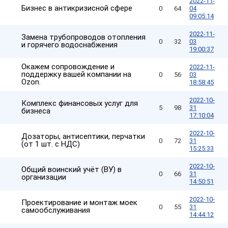
2022-11-
Бизнес в антикризисной сфере
0
64
04
09:05:14
2022-11-
Замена трубопроводов отопления
0
32
03
и горячего водоснабжения
19:00:37
Окажем сопровождение и
2022-11-
поддержку вашей компании на
0
56
03
Ozon.
18:58:45
2022-10-
Комплeкс финaнсовых услуг для
5
98
31
бизнесa
17:10:04
2022-10-
Дозаторы, антисептики, перчатки
0
72
31
(от 1 шт. с НДС)
15:25:33
2022-10-
Общий воинский учёт (ВУ) в
0
66
31
организации
14:50:51
2022-10-
Проектирование и монтаж моек
0
55
31
самообслуживания
14:44:12