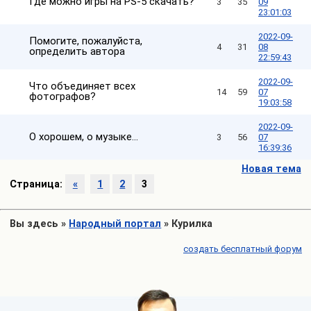
Где можно игры на PS-5 скачать?
3
35
09
23:01:03
2022-09-
Помогите, пожалуйста,
4
31
08
определить автора
22:59:43
2022-09-
Что объединяет всех
14
59
07
фотографов?
19:03:58
2022-09-
О хорошем, о музыке...
3
56
07
16:39:36
Новая тема
Страница:
«
1
2
3
Вы здесь
»
Народный портал
»
Курилка
создать бесплатный форум