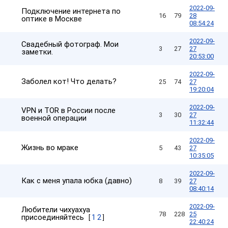
2022-09-
Подключение интернета по
16
79
28
оптике в Москве
08:54:24
2022-09-
Свадебный фотограф. Мои
3
27
27
заметки.
20:53:00
2022-09-
Заболел кот! Что делать?
25
74
27
19:20:04
2022-09-
VPN и TOR в России после
3
30
27
военной операции
11:32:44
2022-09-
Жизнь во мраке
5
43
27
10:35:05
2022-09-
Как с меня упала юбка (давно)
8
39
27
08:40:14
2022-09-
Любители чихуахуа
78
228
25
присоединяйтесь
1
2
[
]
22:40:24